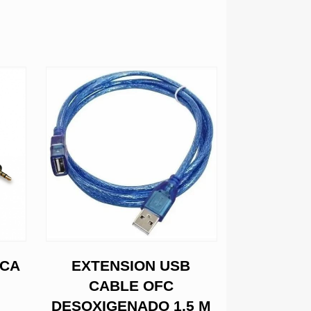
RCA
EXTENSION USB
CABLE D
CABLE OFC
2X1 
DESOXIGENADO 1.5 M