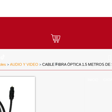
bles
AUDIO Y VIDEO
CABLE FIBRA ÓPTICA 1.5 METROS D
>
>
INICIO
CÁT