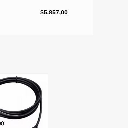
$3.
$5.857,00
00