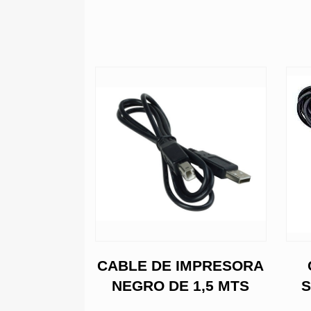
R DE USB
CABLE DE IMPRESORA
clados y
NEGRO DE 1,5 MTS
S
iguos )