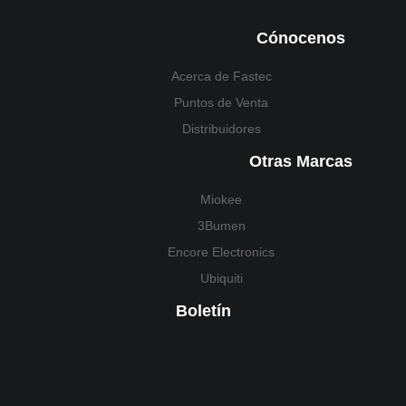
Cónocenos
Acerca de Fastec
Puntos de Venta
Distribuidores
Otras Marcas
Miokee
3Bumen
Encore Electronics
Ubiquiti
Boletín