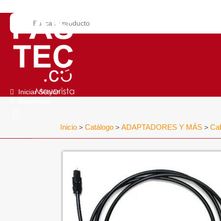
Iniciar Sesión
Regístrate
Inicio
Catálogo
ADAPTADORES Y MÁS
Ca
>
>
>